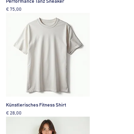
Performance Tanz Sneaker
Preis
€ 75,00
Künstlerisches Fitness Shirt
Preis
€ 28,00