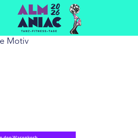
he Motiv
In den Warenkorb