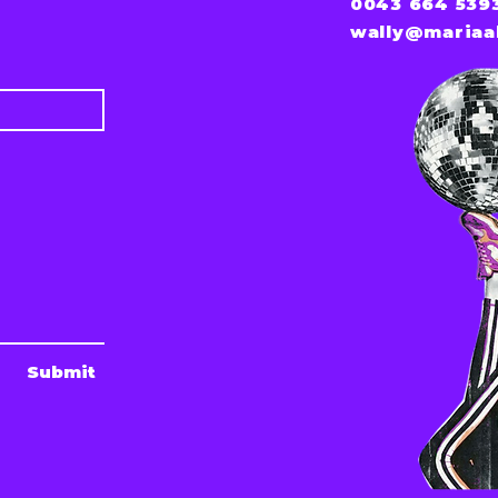
0043 664 539
wally@mariaa
Submit