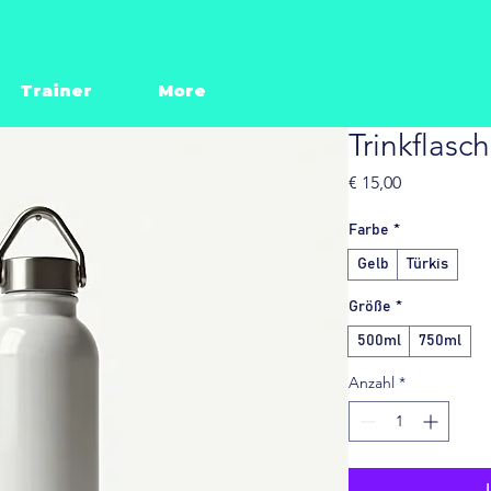
Trainer
More
Trinkflasc
Preis
€ 15,00
Farbe
*
Gelb
Türkis
Größe
*
500ml
750ml
Anzahl
*