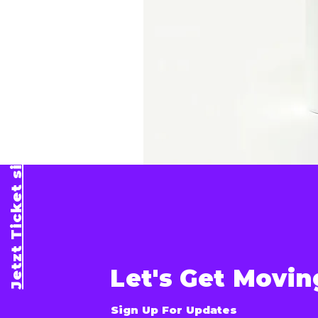
Jetzt Ticket sichern!
Let's Get Movin
Sign Up For Updates