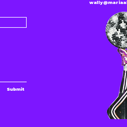
wally@mariaa
Submit