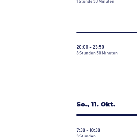
Jetzt Ticket sichern!
1 Stunde 30 Minuten
20:00 - 23:50
3 Stunden 50 Minuten
ALManiac2026
So., 11. Okt.
7:30 - 10:30
3 Stunden