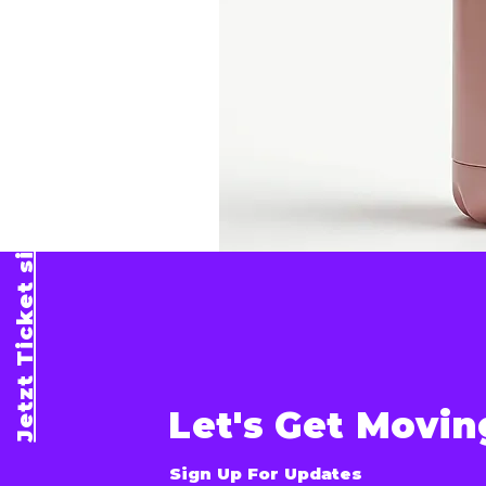
Jetzt Ticket sichern!
Let's Get Movin
Sign Up For Updates