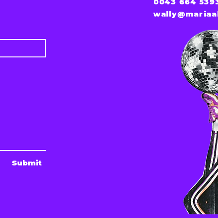
0043 664 539
wally@mariaa
Submit