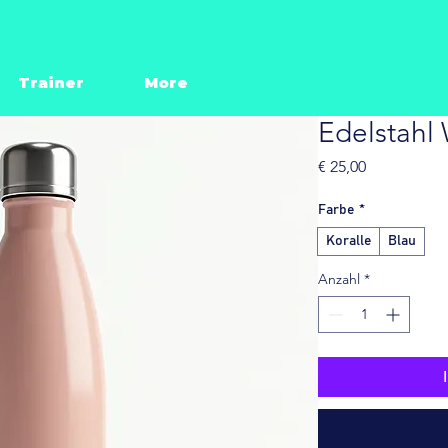
Trainer
More
Edelstahl 
Preis
€ 25,00
Farbe
*
Koralle
Blau
Anzahl
*