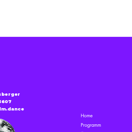
sberger
3607
lm.dance
Home
Programm