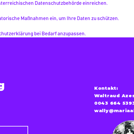
sterreichischen Datenschutzbehörde einreichen.
atorische Maßnahmen ein, um Ihre Daten zu schützen.
schutzerklärung bei Bedarf anzupassen.
g
Kontakt:
Waltraud Aze
0043 664 539
wally@mariaa