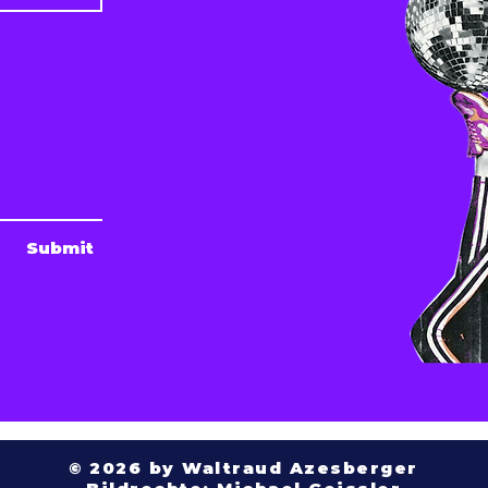
Submit
© 2026 by Waltraud Azesberger