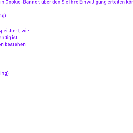
n Cookie-Banner, über den Sie Ihre Einwilligung erteilen kö
ung)
peichert, wie:
endig ist
en bestehen
ting)