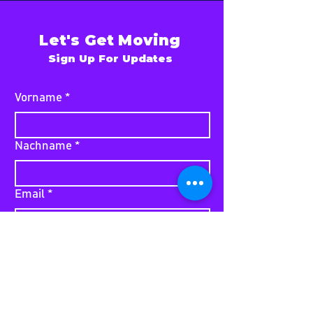
Let's Get Moving
Sign Up For Updates
Vorname
*
Nachname
*
Email
*
Deine Nachricht an uns...