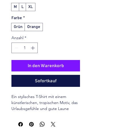
M
L
XL
Farbe
*
Grün
Orange
Anzahl
*
In den Warenkorb
Sofortkauf
Ein stylisches T-Shirt mit einem 
künstlerischen, tropischen Motiv, das 
Urlaubsgefühle und gute Laune 
verbreitet. Hergestellt aus einem 
weichen, bequemen Stoff.