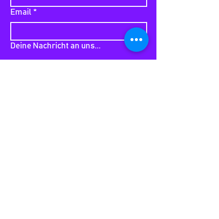
Email
*
Deine Nachricht an uns...
Submit
Kontakt:
Waltraud Azesberger
0043 664 5393607
wally@mariaalm.dance